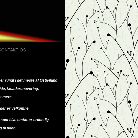
KONTAKT OS
r rundt i det meste af Østjylland
jde, facaderenovering,
t mere.
der er velkomne.
 som bl.a. omfatter ordentlig
 til tiden.